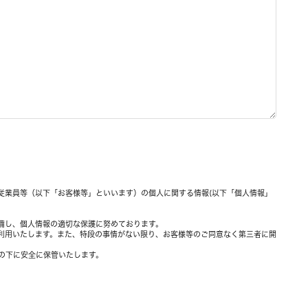
従業員等（以下「お客様等」といいます）の個人に関する情報(以下「個人情報」
整備し、個人情報の適切な保護に努めております。
み利用いたします。また、特段の事情がない限り、お客様等のご同意なく第三者に開
の下に安全に保管いたします。
社は委託先において個人情報の安全管理が図られるよう、必要かつ適切な監督を行
下さい。