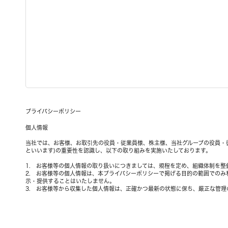
プライバシーポリシー
個人情報
当社では、お客様、お取引先の役員・従業員様、株主様、当社グループの役員・
といいます)の重要性を認識し、以下の取り組みを実施いたしております。
1. お客様等の個人情報の取り扱いにつきましては、規程を定め、組織体制を
2. お客様等の個人情報は、本プライバシーポリシーで掲げる目的の範囲での
示・提供することはいたしません。
3. お客様等から収集した個人情報は、正確かつ最新の状態に保ち、厳正な管理
4. 当社は個人情報の処理を外部に委託する場合があります。その場合は、当
います。
5. 当社が規定する個人情報の詳細は、「お客様等の個人情報について」をご覧
お客様等の個人情報について